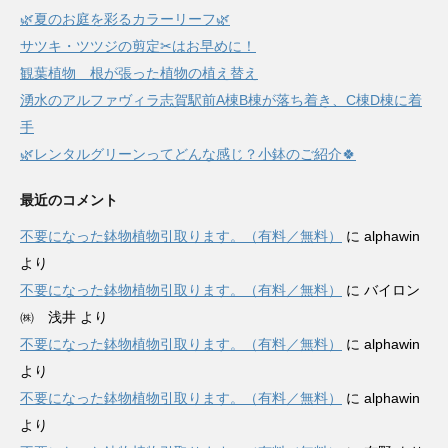
🌿夏のお庭を彩るカラーリーフ🌿
サツキ・ツツジの剪定✂はお早めに！
観葉植物 根が張った植物の植え替え
湧水のアルファヴィラ志賀駅前A棟B棟が落ち着き、C棟D棟に着
手
🌿レンタルグリーンってどんな感じ？小鉢のご紹介🍀
最近のコメント
不要になった鉢物植物引取ります。（有料／無料）
に
alphawin
より
不要になった鉢物植物引取ります。（有料／無料）
に
バイロン
㈱ 浅井
より
不要になった鉢物植物引取ります。（有料／無料）
に
alphawin
より
不要になった鉢物植物引取ります。（有料／無料）
に
alphawin
より