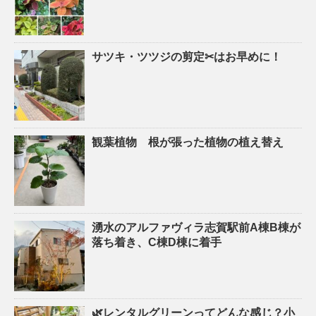
サツキ・ツツジの剪定✂はお早めに！
観葉植物 根が張った植物の植え替え
湧水のアルファヴィラ志賀駅前A棟B棟が
落ち着き、C棟D棟に着手
🌿レンタルグリーンってどんな感じ？小