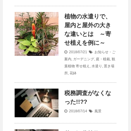
植物の水遣りで、
屋内と屋外の大き
な違いとは ～寄
せ植えを例に～
2018/07/21
お知らせ・ご
案内
,
ガーデニング
,
庭・植栽
,
観
葉植物
寄せ植え
,
水遣り
,
置き場
所
,
花鉢
税務調査がなくな
った!!??
2018/07/14
風景