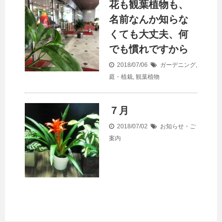
花も観葉植物も、
名前なんか知らな
くても大丈夫、何
でも慣れですから
2018/07/06
ガーデニング
,
庭・植栽
,
観葉植物
７月
2018/07/02
お知らせ・ご
案内