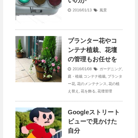
いのか
2016/01/13
風景
プランター花やコ
ンテナ植栽、花壇
の管理もお任せを
2016/01/08
ガーデニング
,
庭・植栽
コンテナ植栽
,
プランタ
ー花
,
花のメンテナンス
,
花の植
え替え
,
花を飾る
,
花壇管理
Googleストリート
ビューで見かけた
自分