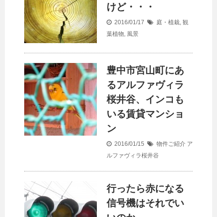
けど・・・
2016/01/17
庭・植栽
,
観
葉植物
,
風景
豊中市宮山町にあ
るアルファヴィラ
桜井谷、インコも
いる賃貸マンショ
ン
2016/01/15
物件ご紹介
ア
ルファヴィラ桜井谷
行ったら赤になる
信号機はそれでい