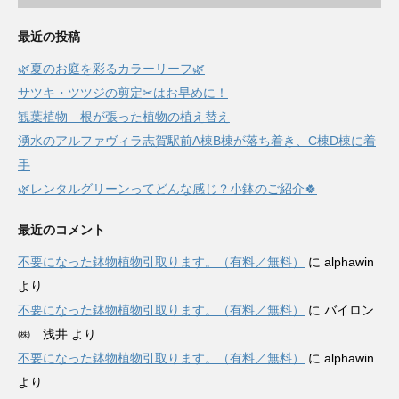
最近の投稿
🌿夏のお庭を彩るカラーリーフ🌿
サツキ・ツツジの剪定✂はお早めに！
観葉植物 根が張った植物の植え替え
湧水のアルファヴィラ志賀駅前A棟B棟が落ち着き、C棟D棟に着
手
🌿レンタルグリーンってどんな感じ？小鉢のご紹介🍀
最近のコメント
不要になった鉢物植物引取ります。（有料／無料）
に
alphawin
より
不要になった鉢物植物引取ります。（有料／無料）
に
バイロン
㈱ 浅井
より
不要になった鉢物植物引取ります。（有料／無料）
に
alphawin
より