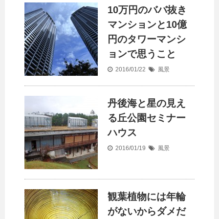
10万円のババ抜き
マンションと10億
円のタワーマンシ
ョンで思うこと
2016/01/22
風景
丹後海と星の見え
る丘公園セミナー
ハウス
2016/01/19
風景
観葉植物には年輪
がないからダメだ