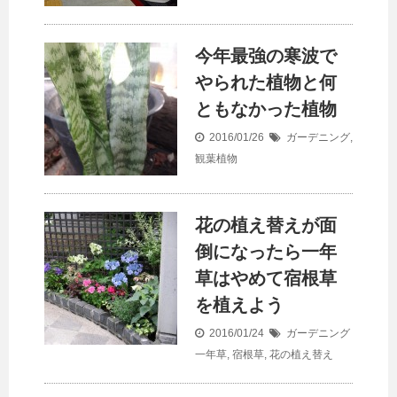
今年最強の寒波で
やられた植物と何
ともなかった植物
2016/01/26
ガーデニング
,
観葉植物
花の植え替えが面
倒になったら一年
草はやめて宿根草
を植えよう
2016/01/24
ガーデニング
一年草
,
宿根草
,
花の植え替え