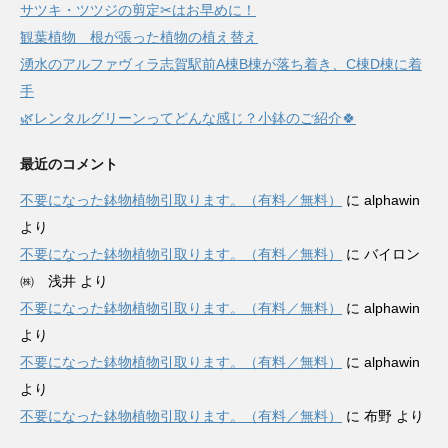
サツキ・ツツジの剪定✂はお早めに！
観葉植物 根が張った植物の植え替え
湧水のアルファヴィラ志賀駅前A棟B棟が落ち着き、C棟D棟に着
手
🌿レンタルグリーンってどんな感じ？小鉢のご紹介🍀
最近のコメント
不要になった鉢物植物引取ります。（有料／無料）
に
alphawin
より
不要になった鉢物植物引取ります。（有料／無料）
に
バイロン
㈱ 浅井
より
不要になった鉢物植物引取ります。（有料／無料）
に
alphawin
より
不要になった鉢物植物引取ります。（有料／無料）
に
alphawin
より
不要になった鉢物植物引取ります。（有料／無料）
に
布野
より