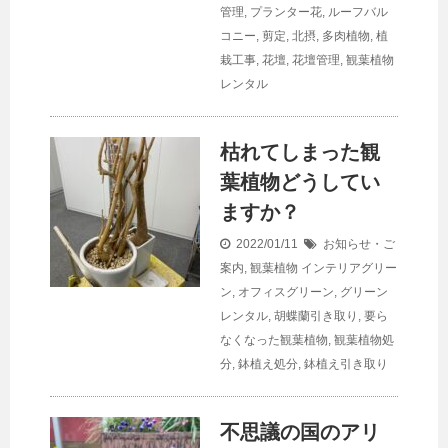
管理
,
プランター花
,
ルーフバル
コニー
,
剪定
,
北摂
,
多肉植物
,
植
栽工事
,
花壇
,
花壇管理
,
観葉植物
レンタル
枯れてしまった観
葉植物どうしてい
ますか？
2022/01/11
お知らせ・ご
案内
,
観葉植物
インテリアグリー
ン
,
オフィスグリーン
,
グリーン
レンタル
,
胡蝶蘭引き取り
,
要ら
なくなった観葉植物
,
観葉植物処
分
,
鉢植え処分
,
鉢植え引き取り
不思議の国のアリ