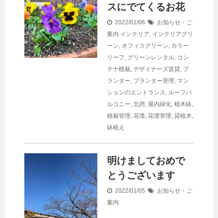
スにでてくるお花
2022/01/06
お知らせ・ご
案内
インテリア
,
インテリアグリ
ーン
,
オフィスグリーン
,
カラー
リーフ
,
グリーンレンタル
,
コン
テナ植栽
,
デザイナーズ賃貸
,
プ
ランター
,
プランター管理
,
マン
ションのエントランス
,
ルーフバ
ルコニー
,
北摂
,
屋内緑化
,
植木鉢
,
植栽管理
,
花壇
,
花壇管理
,
貸植木
,
鉢植え
明けましておめで
とうございます
2022/01/05
お知らせ・ご
案内