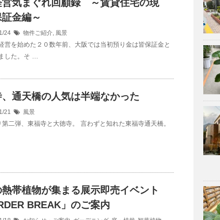
経営気まぐれ回顧録 ～賃貸住宅の現
保証金編～
1/24
物件ご紹介
,
風景
経営を始めた２０数年前、大阪では当初預り金は皆保証金と
ました。そ …
寺、通天橋の人気は半端なかった
1/21
風景
第二弾、東福寺と大徳寺。 言わずと知れた東福寺通天橋。
の熱帯植物が集まる展示即売イベント
RDER BREAK」のご案内