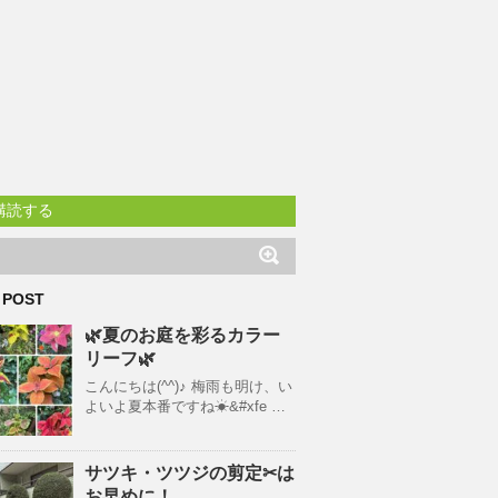
購読する
 POST
🌿夏のお庭を彩るカラー
リーフ🌿
こんにちは(^^)♪ 梅雨も明け、い
よいよ夏本番ですね☀&#xfe …
サツキ・ツツジの剪定✂は
お早めに！