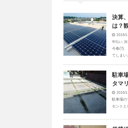
決算
は？
2016/1
年払い
,
決
今春(?
てしまい
駐車
タマ
2016/1
駐車場の
セントと