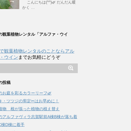
こんにちは(^^)🌿 だんだん暖
かく …
の観葉植物レンタル「アルファ・ウイ
で観葉植物レンタルのことならアル
・ウイン
までお気軽にどうぞ
の投稿
夏のお庭を彩るカラーリーフ🌿
キ・ツツジの剪定✂はお早めに！
植物 根が張った植物の植え替え
のアルファヴィラ志賀駅前A棟B棟が落ち着
C棟D棟に着手