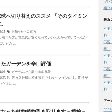
🌿
紹介
電球へ切り替えのススメ 「そのタイミン
最近
は」
不要
1/11
お知らせ・ご案内
料）
切り替えた方が電気代が安くなっていいとわかっていてもなか
不要
ないもの …
料）
不要
料）
きたガーデンを辛口評価
不要
1/08
ガーデニング
,
庭・植栽
,
風景
料）
草花壇。近々冬仕様に植え替えですね～ メインの滝。期待が
不要
ただけに …
料）
アー
202
になった鉢物植物引き取ります－続編－