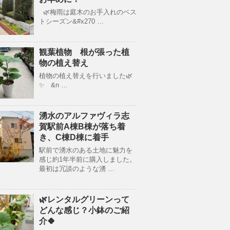
🌿梅雨は庭木のお手入れのベス
トシーズン&#x270 …
観葉植物 根が張った植
物の植え替え
植物の植え替えを行いました🌿
✨ &n …
湧水のアルファヴィラ志
賀駅前A棟B棟が落ち着
き、C棟D棟に着手
駅前で湧水のある土地に魅力を
感じ約1年半前に購入しました。
最初は冗談のような湧 …
🌿レンタルグリーンって
どんな感じ？小鉢のご紹
介🍀