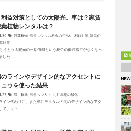
、利益対策としての太陽光。車は？家賃
観葉植物レンタルは？
1/30
観葉植物
,
風景
レンタル料金の年払い
,
利益対策
,
家賃の
算対策
)、とうとう太陽光の一括償却という税金の優遇措置がなくなっ
ました …
場のラインやデザイン的なアクセントに
NEW
リュウを使った結果
1/27
庭・植栽
,
風景
タマリュウ
,
駐車場の緑化
ライン代わりに、また単にモルタルの間のデザイン的なアク
して、タマ …