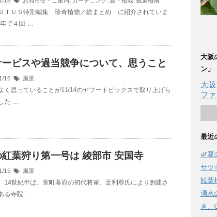
1/18
お知らせ・ご案内
,
ガーデニング
,
庭・植栽
,
観葉植物
ＵＴＵＳ特別編集 珍奇植物／総まとめ に紹介されていま
今年で４回 …
大阪
サービスや過当競争について、思うこと
ン」
1/16
風景
大阪
よく思っていることが11/14のヤフートピックスで取り上げら
ファ
した …
最近
紅葉狩り第一号は 綾部市 安国寺
🌿
サツ
1/15
風景
観葉
、14世紀半ば、室町幕府の初代将軍、足利尊氏により創建さ
湧水
ある寺院 …
き、