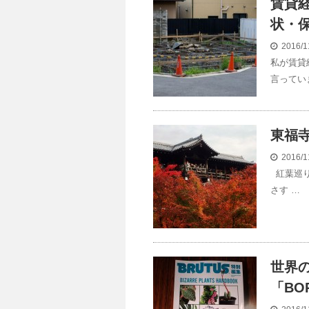
賃貸
状・
2016/1
私が賃貸
言ってい
東福
2016/1
紅葉巡り
さす …
世界
「BO