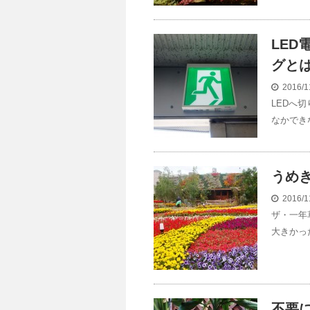
LED
グと
2016/1
LEDへ
なかでき
うめ
2016/1
ザ・一年
大きかっ
不要