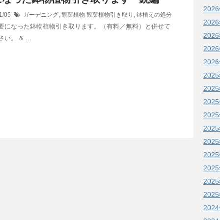
202
1/05
ガーデニング
,
観葉植物
観葉植物引き取り
,
鉢植えの処分
202
要になった鉢物植物引き取ります。（有料／無料）と併せて
202
い。 & …
202
202
202
202
202
202
202
202
202
202
202
202
202