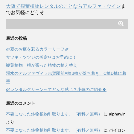
大阪で観葉植物レンタルのことならアルファ・ウイン
ま
でお気軽にどうぞ
最近の投稿
🌿夏のお庭を彩るカラーリーフ🌿
サツキ・ツツジの剪定✂はお早めに！
観葉植物 根が張った植物の植え替え
湧水のアルファヴィラ志賀駅前A棟B棟が落ち着き、C棟D棟に着
手
🌿レンタルグリーンってどんな感じ？小鉢のご紹介🍀
最近のコメント
不要になった鉢物植物引取ります。（有料／無料）
に
alphawin
より
不要になった鉢物植物引取ります。（有料／無料）
に
バイロン