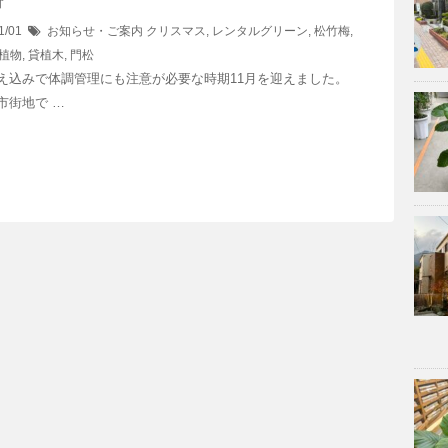
1/01
お知らせ・ご案内
クリスマス
,
レンタルグリーン
,
松竹梅
,
植物
,
貸植木
,
門松
え込みで体調管理にも注意が必要な時期11月を迎えました。
市街地で …