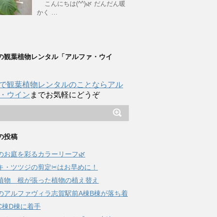
こんにちは(^^)🌿 だんだん暖
かく …
の観葉植物レンタル「アルファ・ウイ
で観葉植物レンタルのことならアル
・ウイン
までお気軽にどうぞ
の投稿
夏のお庭を彩るカラーリーフ🌿
キ・ツツジの剪定✂はお早めに！
植物 根が張った植物の植え替え
のアルファヴィラ志賀駅前A棟B棟が落ち着
C棟D棟に着手