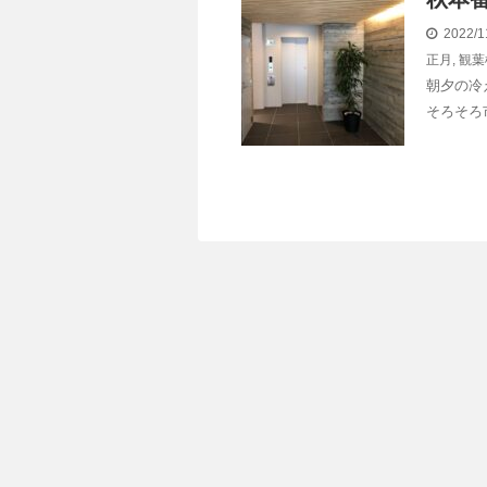
2022/1
正月
,
観葉
朝夕の冷
そろそろ