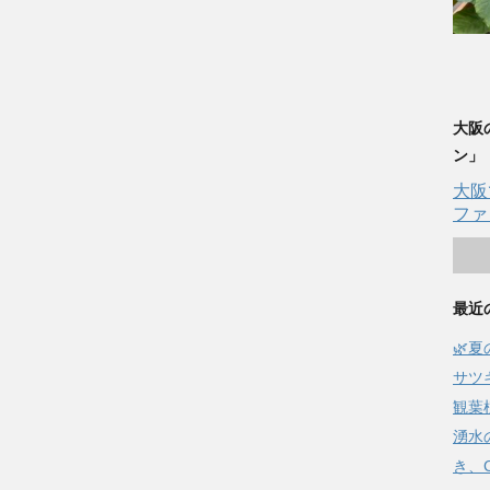
大阪
ン」
大阪
ファ
最近
🌿
サツ
観葉
湧水
き、