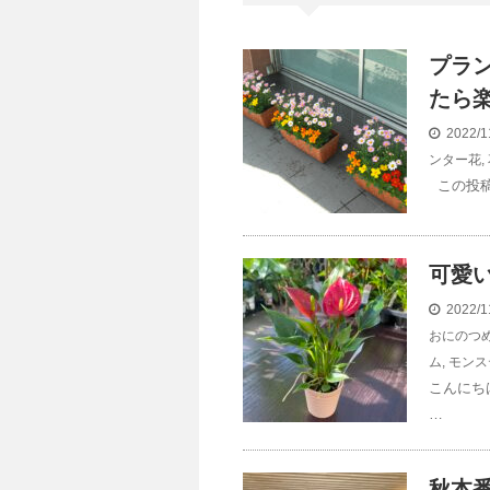
プラ
たら楽
2022/1
ンター花
,
この投稿を
可愛い
2022/1
おにのつ
ム
,
モンス
こんにち
…
秋本