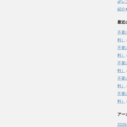
🌿
紹介
最近
不要
料）
不要
料）
不要
料）
不要
料）
不要
料）
アー
202