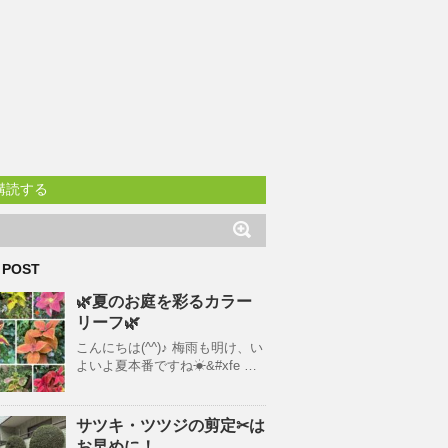
購読する
 POST
🌿夏のお庭を彩るカラー
リーフ🌿
こんにちは(^^)♪ 梅雨も明け、い
よいよ夏本番ですね☀&#xfe …
サツキ・ツツジの剪定✂は
お早めに！