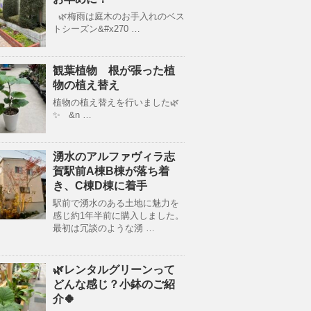
🌿梅雨は庭木のお手入れのベス
トシーズン&#x270 …
観葉植物 根が張った植
物の植え替え
植物の植え替えを行いました🌿
✨ &n …
湧水のアルファヴィラ志
賀駅前A棟B棟が落ち着
き、C棟D棟に着手
駅前で湧水のある土地に魅力を
感じ約1年半前に購入しました。
最初は冗談のような湧 …
🌿レンタルグリーンって
どんな感じ？小鉢のご紹
介🍀