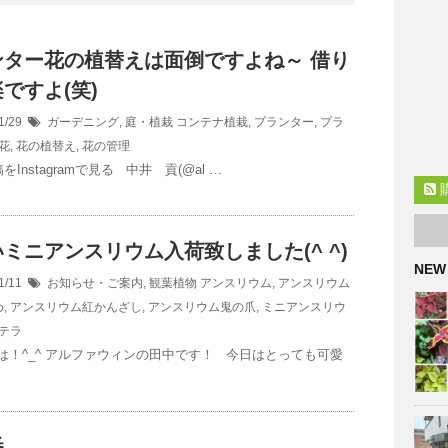
ンター花の植替えは面倒ですよね～ 借り
ですよ(笑)
1/29
ガーデニング
,
庭・植栽
コンテナ植栽
,
プランター
,
プラ
花
,
花の植替え
,
花の管理
Instagramで見る 中井 貢(@al …
ミニアンスリウム入荷致しました(^ ^)
NEW
1/11
お知らせ・ご案内
,
観葉植物
アンスリウム
,
アンスリウム
め
,
アンスリウム紅かんざし
,
アンスリウム鬼の爪
,
ミニアンスリウ
テラ
は！^_^ アルファウィンの田中です！ 今日はとっても可愛
番