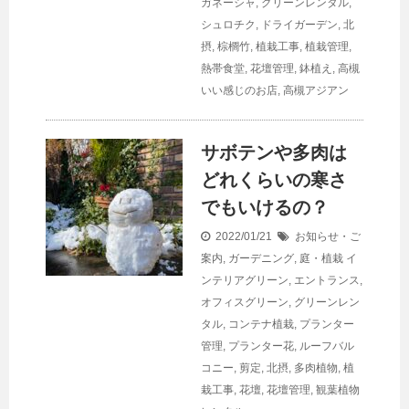
ガネーシャ
,
グリーンレンタル
,
シュロチク
,
ドライガーデン
,
北
摂
,
棕櫚竹
,
植栽工事
,
植栽管理
,
熱帯食堂
,
花壇管理
,
鉢植え
,
高槻
いい感じのお店
,
高槻アジアン
サボテンや多肉は
どれくらいの寒さ
でもいけるの？
2022/01/21
お知らせ・ご
案内
,
ガーデニング
,
庭・植栽
イ
ンテリアグリーン
,
エントランス
,
オフィスグリーン
,
グリーンレン
タル
,
コンテナ植栽
,
プランター
管理
,
プランター花
,
ルーフバル
コニー
,
剪定
,
北摂
,
多肉植物
,
植
栽工事
,
花壇
,
花壇管理
,
観葉植物