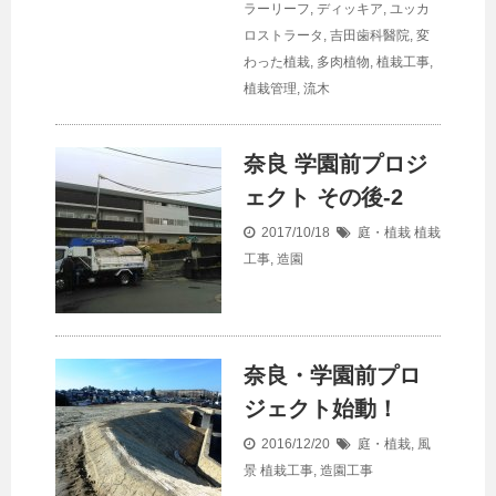
ラーリーフ
,
ディッキア
,
ユッカ
ロストラータ
,
吉田歯科醫院
,
変
わった植栽
,
多肉植物
,
植栽工事
,
植栽管理
,
流木
奈良 学園前プロジ
ェクト その後-2
2017/10/18
庭・植栽
植栽
工事
,
造園
奈良・学園前プロ
ジェクト始動！
2016/12/20
庭・植栽
,
風
景
植栽工事
,
造園工事