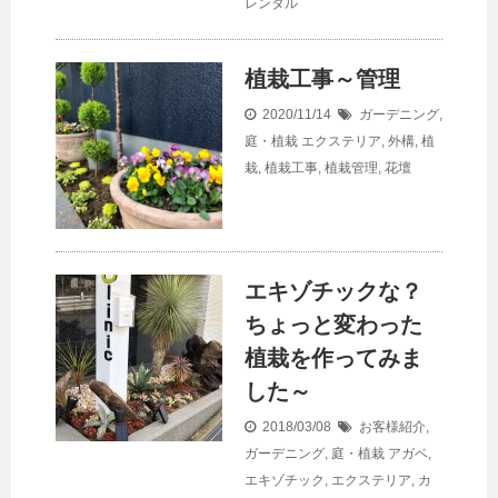
レンタル
植栽工事～管理
2020/11/14
ガーデニング
,
庭・植栽
エクステリア
,
外構
,
植
栽
,
植栽工事
,
植栽管理
,
花壇
エキゾチックな？
ちょっと変わった
植栽を作ってみま
した～
2018/03/08
お客様紹介
,
ガーデニング
,
庭・植栽
アガベ
,
エキゾチック
,
エクステリア
,
カ