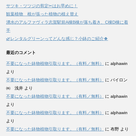
サツキ・ツツジの剪定✂はお早めに！
観葉植物 根が張った植物の植え替え
湧水のアルファヴィラ志賀駅前A棟B棟が落ち着き、C棟D棟に着
手
🌿レンタルグリーンってどんな感じ？小鉢のご紹介🍀
最近のコメント
不要になった鉢物植物引取ります。（有料／無料）
に
alphawin
より
不要になった鉢物植物引取ります。（有料／無料）
に
バイロン
㈱ 浅井
より
不要になった鉢物植物引取ります。（有料／無料）
に
alphawin
より
不要になった鉢物植物引取ります。（有料／無料）
に
alphawin
より
不要になった鉢物植物引取ります。（有料／無料）
に
布野
より