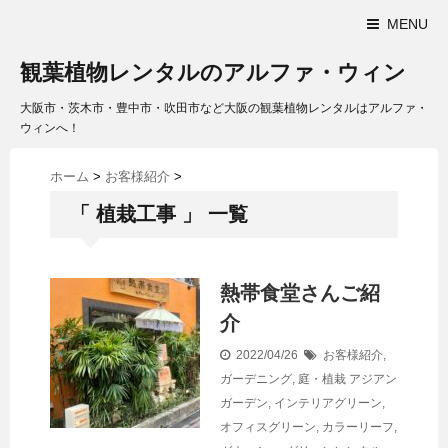
MENU
観葉植物レンタルのアルファ・ウィン
大阪市・茨木市・豊中市・吹田市など大阪の観葉植物レンタルはアルファ・
ウィンへ！
ホーム
>
お客様紹介
>
「 植栽工事 」 一覧
熱帯食堂さんご紹
介
2022/04/26
お客様紹介
,
ガーデニング
,
庭・植栽
アジアン
ガーデン
,
インテリアグリーン
,
オフィスグリーン
,
カラーリーフ
,