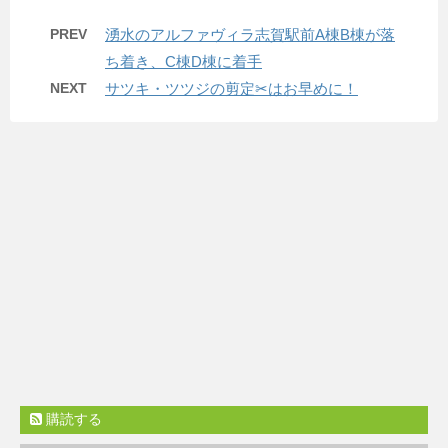
PREV
湧水のアルファヴィラ志賀駅前A棟B棟が落
ち着き、C棟D棟に着手
NEXT
サツキ・ツツジの剪定✂はお早めに！
購読する