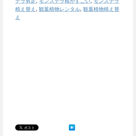
テラ剪定
,
モンステラ根がすごい
,
モンステラ
植え替え
,
観葉植物レンタル
,
観葉植物植え替
え