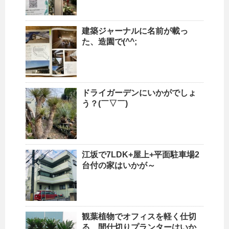
建築ジャーナルに名前が載っ
た、造園で(^^;
ドライガーデンにいかがでしょ
う？(￣▽￣)
江坂で7LDK+屋上+平面駐車場2
台付の家はいかが～
観葉植物でオフィスを軽く仕切
る、間仕切りプランターはいか