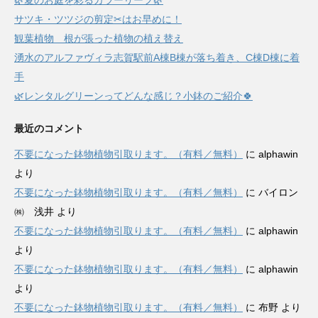
サツキ・ツツジの剪定✂はお早めに！
観葉植物 根が張った植物の植え替え
湧水のアルファヴィラ志賀駅前A棟B棟が落ち着き、C棟D棟に着
手
🌿レンタルグリーンってどんな感じ？小鉢のご紹介🍀
最近のコメント
不要になった鉢物植物引取ります。（有料／無料）
に
alphawin
より
不要になった鉢物植物引取ります。（有料／無料）
に
バイロン
㈱ 浅井
より
不要になった鉢物植物引取ります。（有料／無料）
に
alphawin
より
不要になった鉢物植物引取ります。（有料／無料）
に
alphawin
より
不要になった鉢物植物引取ります。（有料／無料）
に
布野
より