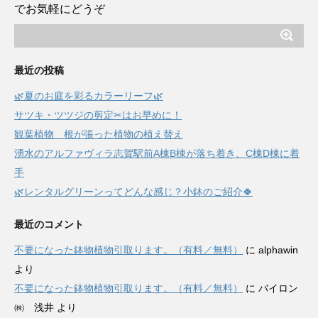
でお気軽にどうぞ
最近の投稿
🌿夏のお庭を彩るカラーリーフ🌿
サツキ・ツツジの剪定✂はお早めに！
観葉植物 根が張った植物の植え替え
湧水のアルファヴィラ志賀駅前A棟B棟が落ち着き、C棟D棟に着
手
🌿レンタルグリーンってどんな感じ？小鉢のご紹介🍀
最近のコメント
不要になった鉢物植物引取ります。（有料／無料）
に
alphawin
より
不要になった鉢物植物引取ります。（有料／無料）
に
バイロン
㈱ 浅井
より