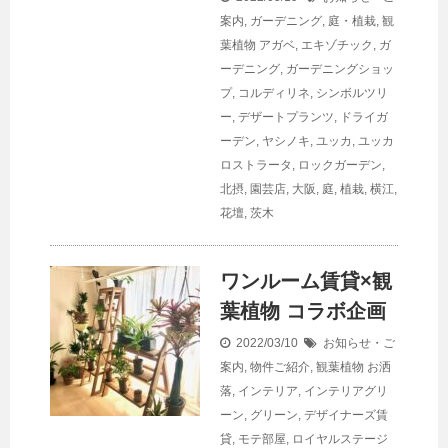
案内
,
ガーデニング
,
庭・植栽
,
観
葉植物
アガベ
,
エキゾチック
,
ガ
ーデニング
,
ガーデニングショッ
プ
,
コルディリネ
,
シンボルツリ
ー
,
デザートプランツ
,
ドライガ
ーデン
,
ヤシノキ
,
ユッカ
,
ユッカ
ロストラータ
,
ロックガーデン
,
北摂
,
園芸店
,
大阪
,
庭
,
植栽
,
横江
,
花壇
,
茨木
ワンルーム賃貸×観
葉植物 コラボ企画
2022/03/10
お知らせ・ご
案内
,
物件ご紹介
,
観葉植物
お洒
落
,
インテリア
,
インテリアグリ
ーン
,
グリーン
,
デザイナーズ賃
貸
,
モテ部屋
,
ロイヤルステージ