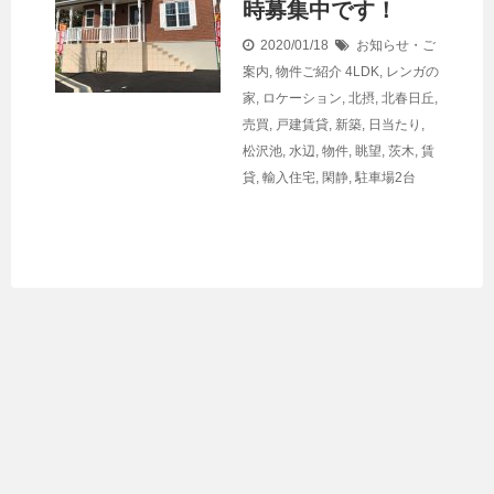
時募集中です！
2020/01/18
お知らせ・ご
案内
,
物件ご紹介
4LDK
,
レンガの
家
,
ロケーション
,
北摂
,
北春日丘
,
売買
,
戸建賃貸
,
新築
,
日当たり
,
松沢池
,
水辺
,
物件
,
眺望
,
茨木
,
賃
貸
,
輸入住宅
,
閑静
,
駐車場2台