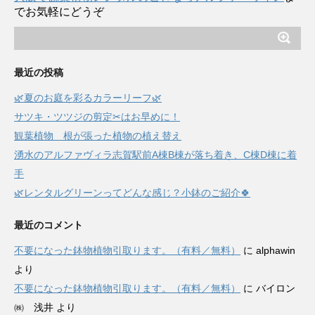
でお気軽にどうぞ
最近の投稿
🌿夏のお庭を彩るカラーリーフ🌿
サツキ・ツツジの剪定✂はお早めに！
観葉植物 根が張った植物の植え替え
湧水のアルファヴィラ志賀駅前A棟B棟が落ち着き、C棟D棟に着
手
🌿レンタルグリーンってどんな感じ？小鉢のご紹介🍀
最近のコメント
不要になった鉢物植物引取ります。（有料／無料）
に
alphawin
より
不要になった鉢物植物引取ります。（有料／無料）
に
バイロン
㈱ 浅井
より