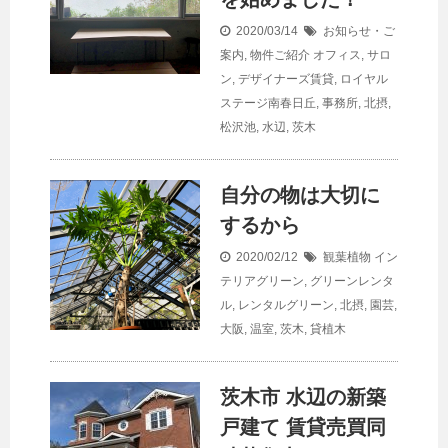
2020/03/14
お知らせ・ご
案内
,
物件ご紹介
オフィス
,
サロ
ン
,
デザイナーズ賃貸
,
ロイヤル
ステージ南春日丘
,
事務所
,
北摂
,
松沢池
,
水辺
,
茨木
自分の物は大切に
するから
2020/02/12
観葉植物
イン
テリアグリーン
,
グリーンレンタ
ル
,
レンタルグリーン
,
北摂
,
園芸
,
大阪
,
温室
,
茨木
,
貸植木
茨木市 水辺の新築
戸建て 賃貸売買同