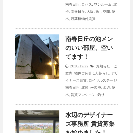
南春日丘
,
ロハス
,
ワンルーム
,
北
摂
,
南春日丘
,
大阪
,
癒し空間
,
茨
木
,
観葉植物付賃貸
南春日丘の池メン
のいい部屋、空い
てます！
2020/12/22
お知らせ・ご
案内
,
物件ご紹介
1人暮らし
,
デザ
イナーズ賃貸
,
ロイヤルステージ
南春日丘
,
北摂
,
松沢池
,
水辺
,
茨
木
,
賃貸マンション
,
釣り
水辺のデザイナー
ズ事務所 賃貸募集
を始めました！