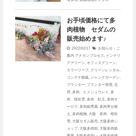
お手頃価格にて多
肉植物 セダムの
販売始めます♪
2022/02/17
お知らせ・ご
案内
アナカンプロセス
,
インテリ
アグリーン
,
オフィスグリーン
,
カラーリーフ
,
グリーンレンタル
,
コンテナ植栽
,
ジャンクガーデン
,
プランター
,
プランター管理
,
北
摂
,
多肉 ヒメシュウレイ
,
多
肉 桜吹雪
,
多肉 虹玉
,
多肉オ
ーロラ
,
多肉姫秀麗
,
多肉寄せ植
え
,
多肉植物
,
大阪 多肉 桜吹
雪
,
大阪セダム販売
,
大阪多肉シ
ョップ
,
大阪多肉卸
,
大阪多肉姫
秀麗
,
大阪多肉安い
,
大阪多肉雑