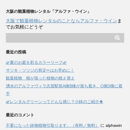
大阪の観葉植物レンタル「アルファ・ウイン」
大阪で観葉植物レンタルのことならアルファ・ウイン
ま
でお気軽にどうぞ
最近の投稿
🌿夏のお庭を彩るカラーリーフ🌿
サツキ・ツツジの剪定✂はお早めに！
観葉植物 根が張った植物の植え替え
湧水のアルファヴィラ志賀駅前A棟B棟が落ち着き、C棟D棟に着
手
🌿レンタルグリーンってどんな感じ？小鉢のご紹介🍀
最近のコメント
不要になった鉢物植物引取ります。（有料／無料）
に
alphawin