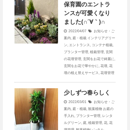
保育園のエントラ
ンスが可愛くなり
ました(∩´∀｀)∩
2022/04/07
お知らせ・ご
案内
,
庭・植栽
インテリアグリー
ン
,
エントランス
,
コンテナ植栽
,
プランター管理
,
植栽管理
,
玄関
の花壇管理
,
玄関をお花で綺麗に
,
玄関をお花で華やかに
,
花壇
,
花
壇の植え替えサービス
,
花壇管理
少しずつ春らしく
2022/03/01
お知らせ・ご
案内
,
庭・植栽
,
観葉植物
お庭の
手入れ
,
プランター管理
,
レンタ
ルグリーン
,
庭
,
植栽管理
,
花
,
花
壇管理
,
観葉植物レンタル