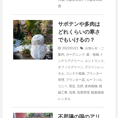
貨
サボテンや多肉は
どれくらいの寒さ
でもいけるの？
2022/01/21
お知らせ・ご
案内
,
ガーデニング
,
庭・植栽
イ
ンテリアグリーン
,
エントランス
,
オフィスグリーン
,
グリーンレン
タル
,
コンテナ植栽
,
プランター
管理
,
プランター花
,
ルーフバル
コニー
,
剪定
,
北摂
,
多肉植物
,
植
栽工事
,
花壇
,
花壇管理
,
観葉植物
レンタル
不思議の国のアリ