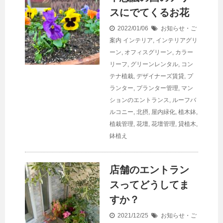
スにでてくるお花
2022/01/06
お知らせ・ご
案内
インテリア
,
インテリアグリ
ーン
,
オフィスグリーン
,
カラー
リーフ
,
グリーンレンタル
,
コン
テナ植栽
,
デザイナーズ賃貸
,
プ
ランター
,
プランター管理
,
マン
ションのエントランス
,
ルーフバ
ルコニー
,
北摂
,
屋内緑化
,
植木鉢
,
植栽管理
,
花壇
,
花壇管理
,
貸植木
,
鉢植え
店舗のエントラン
スってどうしてま
すか？
2021/12/25
お知らせ・ご