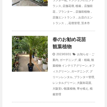
ランター花
,
マンションのエント
ランス
,
店舗花壇
,
植栽，店舗前
花，プランター，店舗前植物，
店舗エントランス，お店のエン
トランス，
,
花壇管理
,
茨木市
春のお勧め花苗
観葉植物
2023/03/31
お知らせ・ご
案内
,
ガーデニング
,
庭・植栽
,
観
葉植物
インテリアグリーン
,
オフ
ィスグリーン
,
ガーデニング
,
グ
リーンレンタル
,
プランター管理
,
レンタルグリーン
,
大阪卸花苗
,
大阪安い観葉植物
,
寄せ植え
,
植
栽管理