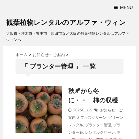
MENU
観葉植物レンタルのアルファ・ウィン
大阪市・茨木市・豊中市・吹田市など大阪の観葉植物レンタルはアルファ・
ウィンへ！
ホーム
>
お知らせ・ご案内
>
「 プランター管理 」 一覧
秋🍂から冬
に・・ 柿の収穫
2025/11/19
お知らせ・ご
案内
オフィスグリーン
,
グリーン
レンタル
,
プランター管理
,
プラ
ンター花
,
レンタルグリーン
,
冬