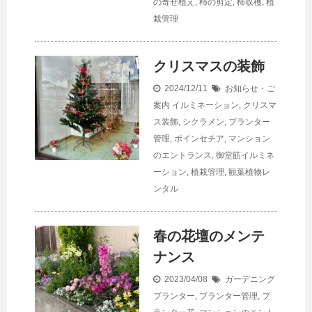
の寄せ植え
,
柿の剪定
,
柿収穫
,
植
栽管理
クリスマスの装飾
2024/12/11
お知らせ・ご
案内
イルミネーション
,
クリスマ
ス装飾
,
シクラメン
,
プランター
管理
,
ポインセチア
,
マンション
のエントランス
,
御堂筋イルミネ
ーション
,
植栽管理
,
観葉植物レ
ンタル
春の花壇のメンテ
ナンス
2023/04/08
ガーデニング
プランター
,
プランター管理
,
プ