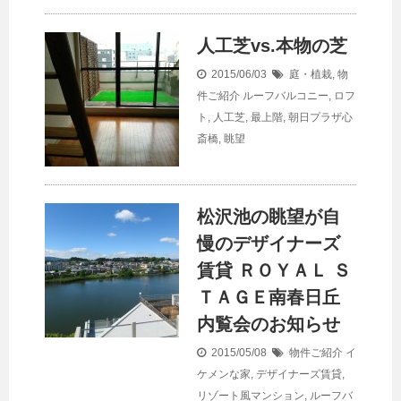
人工芝vs.本物の芝
2015/06/03
庭・植栽
,
物
件ご紹介
ルーフバルコニー
,
ロフ
ト
,
人工芝
,
最上階
,
朝日プラザ心
斎橋
,
眺望
松沢池の眺望が自
慢のデザイナーズ
賃貸 ＲＯＹＡＬ Ｓ
ＴＡＧＥ南春日丘
内覧会のお知らせ
2015/05/08
物件ご紹介
イ
ケメンな家
,
デザイナーズ賃貸
,
リゾート風マンション
,
ルーフバ