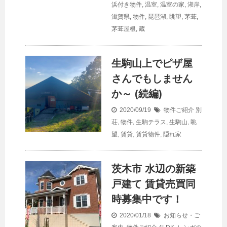
浜付き物件
,
温室
,
温室の家
,
湖岸
,
滋賀県
,
物件
,
琵琶湖
,
眺望
,
茅葺
,
茅葺屋根
,
蔵
生駒山上でピザ屋
さんでもしません
か～ (続編)
2020/09/19
物件ご紹介
別
荘
,
物件
,
生駒テラス
,
生駒山
,
眺
望
,
賃貸
,
賃貸物件
,
隠れ家
茨木市 水辺の新築
戸建て 賃貸売買同
時募集中です！
2020/01/18
お知らせ・ご