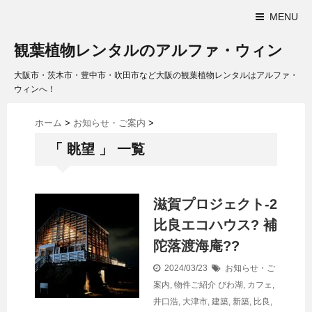
MENU
観葉植物レンタルのアルファ・ウィン
大阪市・茨木市・豊中市・吹田市など大阪の観葉植物レンタルはアルファ・
ウィンへ！
ホーム
>
お知らせ・ご案内
>
「 眺望 」 一覧
滋賀プロジェクト-2
比良エコハウス? 補
陀落渡海庵??
2024/03/23
お知らせ・ご
案内
,
物件ご紹介
びわ湖
,
カフェ
,
井口浩
,
大津市
,
建築
,
新築
,
比良
,