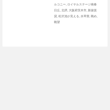
ルコニー
,
ロイヤルステージ南春
日丘
,
北摂
,
大阪府茨木市
,
新築賃
貸
,
松沢池が見える
,
水琴窟
,
眺め
,
眺望