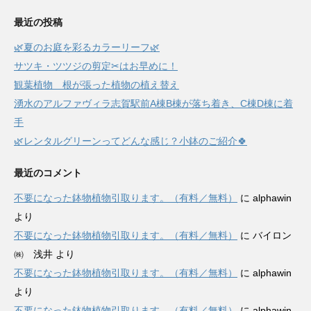
最近の投稿
🌿夏のお庭を彩るカラーリーフ🌿
サツキ・ツツジの剪定✂はお早めに！
観葉植物 根が張った植物の植え替え
湧水のアルファヴィラ志賀駅前A棟B棟が落ち着き、C棟D棟に着
手
🌿レンタルグリーンってどんな感じ？小鉢のご紹介🍀
最近のコメント
不要になった鉢物植物引取ります。（有料／無料）
に
alphawin
より
不要になった鉢物植物引取ります。（有料／無料）
に
バイロン
㈱ 浅井
より
不要になった鉢物植物引取ります。（有料／無料）
に
alphawin
より
不要になった鉢物植物引取ります。（有料／無料）
に
alphawin