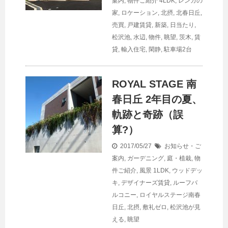
案内
,
物件ご紹介
4LDK
,
レンガの
家
,
ロケーション
,
北摂
,
北春日丘
,
売買
,
戸建賃貸
,
新築
,
日当たり
,
松沢池
,
水辺
,
物件
,
眺望
,
茨木
,
賃
貸
,
輸入住宅
,
閑静
,
駐車場2台
ROYAL STAGE 南
春日丘 2年目の夏、
軌跡と奇跡（誤
算?）
2017/05/27
お知らせ・ご
案内
,
ガーデニング
,
庭・植栽
,
物
件ご紹介
,
風景
1LDK
,
ウッドデッ
キ
,
デザイナーズ賃貸
,
ルーフバ
ルコニー
,
ロイヤルステージ南春
日丘
,
北摂
,
敷礼ゼロ
,
松沢池が見
える
,
眺望