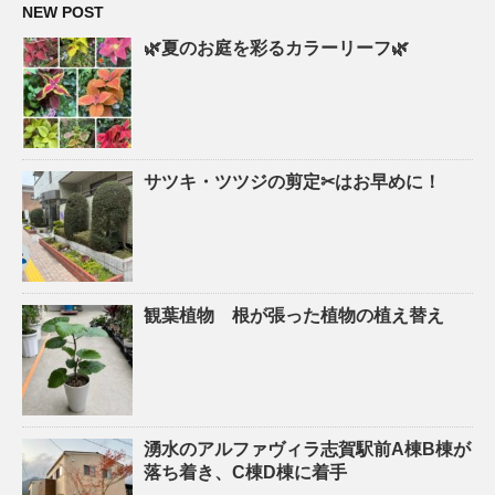
NEW POST
🌿夏のお庭を彩るカラーリーフ🌿
サツキ・ツツジの剪定✂はお早めに！
観葉植物 根が張った植物の植え替え
湧水のアルファヴィラ志賀駅前A棟B棟が
落ち着き、C棟D棟に着手