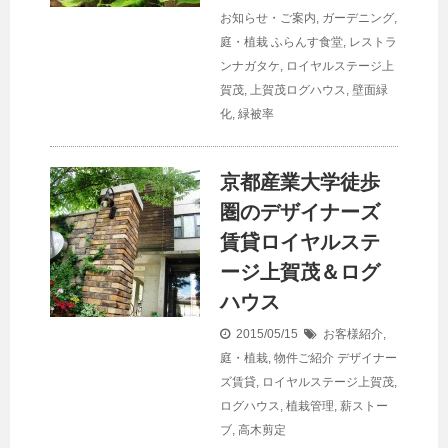
お知らせ・ご案内
,
ガーデニング
,
庭・植栽
ふらんす食堂
,
レストラ
ンナガタケ
,
ロイヤルステージ上
賀茂
,
上賀茂ログハウス
,
壁面緑
化
,
緑被率
京都産業大学徒歩
圏のデザイナーズ
賃貸ロイヤルステ
ージ上賀茂＆ログ
ハウス
2015/05/15
お客様紹介
,
庭・植栽
,
物件ご紹介
デザイナー
ズ賃貸
,
ロイヤルステージ上賀茂
,
ログハウス
,
植栽管理
,
薪ストー
ブ
,
高木剪定