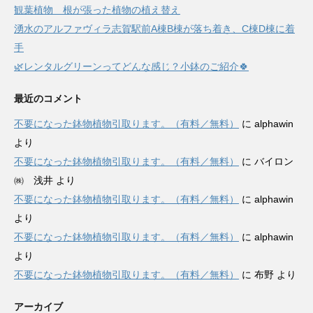
観葉植物 根が張った植物の植え替え
湧水のアルファヴィラ志賀駅前A棟B棟が落ち着き、C棟D棟に着
手
🌿レンタルグリーンってどんな感じ？小鉢のご紹介🍀
最近のコメント
不要になった鉢物植物引取ります。（有料／無料）
に
alphawin
より
不要になった鉢物植物引取ります。（有料／無料）
に
バイロン
㈱ 浅井
より
不要になった鉢物植物引取ります。（有料／無料）
に
alphawin
より
不要になった鉢物植物引取ります。（有料／無料）
に
alphawin
より
不要になった鉢物植物引取ります。（有料／無料）
に
布野
より
アーカイブ