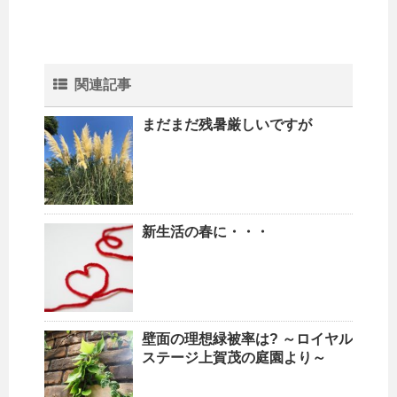
関連記事
まだまだ残暑厳しいですが
新生活の春に・・・
壁面の理想緑被率は? ～ロイヤル
ステージ上賀茂の庭園より～