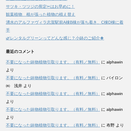
サツキ・ツツジの剪定✂はお早めに！
観葉植物 根が張った植物の植え替え
湧水のアルファヴィラ志賀駅前A棟B棟が落ち着き、C棟D棟に着
手
🌿レンタルグリーンってどんな感じ？小鉢のご紹介🍀
最近のコメント
不要になった鉢物植物引取ります。（有料／無料）
に
alphawin
より
不要になった鉢物植物引取ります。（有料／無料）
に
バイロン
㈱ 浅井
より
不要になった鉢物植物引取ります。（有料／無料）
に
alphawin
より
不要になった鉢物植物引取ります。（有料／無料）
に
alphawin
より
不要になった鉢物植物引取ります。（有料／無料）
に
布野
より