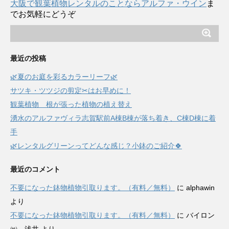
大阪で観葉植物レンタルのことならアルファ・ウイン
ま
でお気軽にどうぞ
最近の投稿
🌿夏のお庭を彩るカラーリーフ🌿
サツキ・ツツジの剪定✂はお早めに！
観葉植物 根が張った植物の植え替え
湧水のアルファヴィラ志賀駅前A棟B棟が落ち着き、C棟D棟に着
手
🌿レンタルグリーンってどんな感じ？小鉢のご紹介🍀
最近のコメント
不要になった鉢物植物引取ります。（有料／無料）
に
alphawin
より
不要になった鉢物植物引取ります。（有料／無料）
に
バイロン