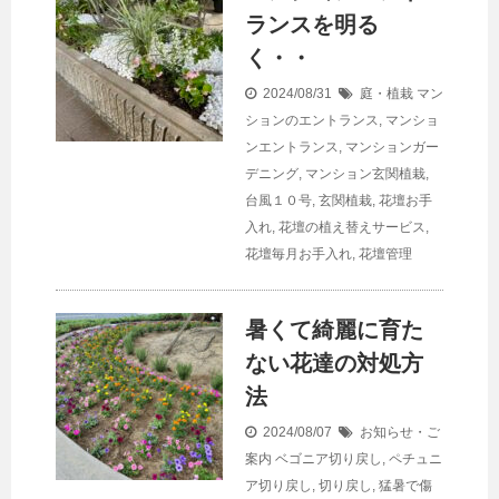
ランスを明る
く・・
2024/08/31
庭・植栽
マン
ションのエントランス
,
マンショ
ンエントランス
,
マンションガー
デニング
,
マンション玄関植栽
,
台風１０号
,
玄関植栽
,
花壇お手
入れ
,
花壇の植え替えサービス
,
花壇毎月お手入れ
,
花壇管理
暑くて綺麗に育た
ない花達の対処方
法
2024/08/07
お知らせ・ご
案内
ベゴニア切り戻し
,
ペチュニ
ア切り戻し
,
切り戻し
,
猛暑で傷