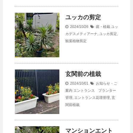
ユッカの剪定
2024/10/26
庭・植栽
ユッ
カデスメティアーナ
,
ユッカ剪定
,
観葉植物剪定
玄関前の植栽
2024/10/01
お知らせ・ご
案内
エントランス プランター
管理
,
エントランス花壇管理
,
玄
関前植栽
マンションエント