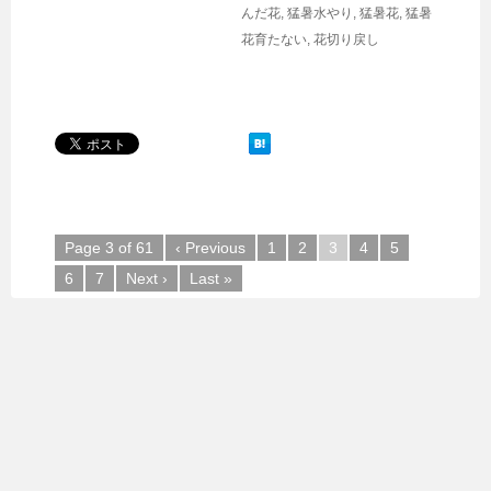
んだ花
,
猛暑水やり
,
猛暑花
,
猛暑
花育たない
,
花切り戻し
Page 3 of 61
‹ Previous
1
2
3
4
5
6
7
Next ›
Last »