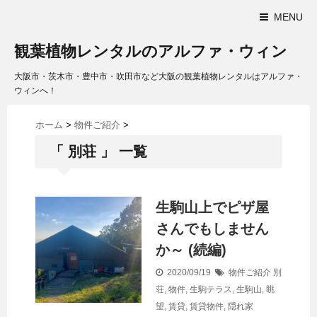
MENU
観葉植物レンタルのアルファ・ウィン
大阪市・茨木市・豊中市・吹田市など大阪の観葉植物レンタルはアルファ・
ウィンへ！
ホーム
>
物件ご紹介
>
「 別荘 」 一覧
生駒山上でピザ屋
さんでもしません
か～ (続編)
2020/09/19
物件ご紹介
別
荘
,
物件
,
生駒テラス
,
生駒山
,
眺
望
,
賃貸
,
賃貸物件
,
隠れ家