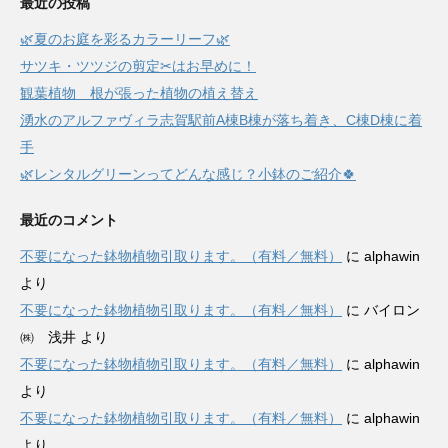
最近の投稿
🌿夏のお庭を彩るカラーリーフ🌿
サツキ・ツツジの剪定✂はお早めに！
観葉植物 根が張った植物の植え替え
湧水のアルファヴィラ志賀駅前A棟B棟が落ち着き、C棟D棟に着
手
🌿レンタルグリーンってどんな感じ？小鉢のご紹介🍀
最近のコメント
不要になった鉢物植物引取ります。（有料／無料）
に
alphawin
より
不要になった鉢物植物引取ります。（有料／無料）
に
バイロン
㈱ 浅井
より
不要になった鉢物植物引取ります。（有料／無料）
に
alphawin
より
不要になった鉢物植物引取ります。（有料／無料）
に
alphawin
より