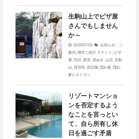
生駒山上でピザ屋
さんでもしません
か～
2020/07/26
お知らせ・ご
案内
,
物件ご紹介
テナント
,
ピザ
屋
,
別荘
,
夜景
,
居ぬき
,
山荘
,
生駒
山
,
貸別荘
,
貸店舗
,
隠れ家
,
隠れ
家レストラン
リゾートマンショ
ンを否定するよう
なことを言っとい
て、自ら所有し休
日を過ごす矛盾