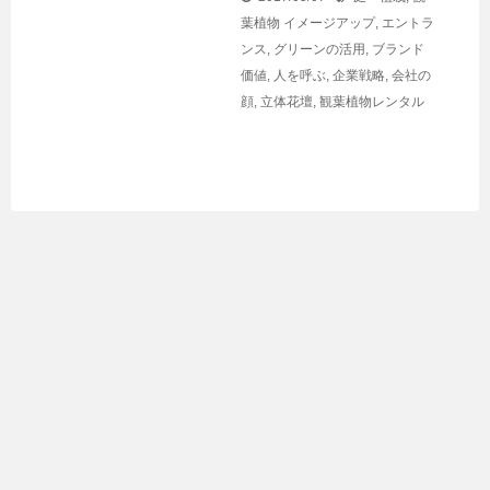
葉植物
イメージアップ
,
エントラ
ンス
,
グリーンの活用
,
ブランド
価値
,
人を呼ぶ
,
企業戦略
,
会社の
顔
,
立体花壇
,
観葉植物レンタル