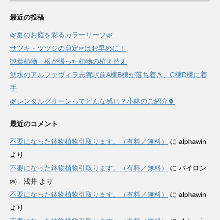
最近の投稿
🌿夏のお庭を彩るカラーリーフ🌿
サツキ・ツツジの剪定✂はお早めに！
観葉植物 根が張った植物の植え替え
湧水のアルファヴィラ志賀駅前A棟B棟が落ち着き、C棟D棟に着
手
🌿レンタルグリーンってどんな感じ？小鉢のご紹介🍀
最近のコメント
不要になった鉢物植物引取ります。（有料／無料）
に
alphawin
より
不要になった鉢物植物引取ります。（有料／無料）
に
バイロン
㈱ 浅井
より
不要になった鉢物植物引取ります。（有料／無料）
に
alphawin
より