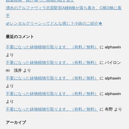
観葉植物 根が張った植物の植え替え
湧水のアルファヴィラ志賀駅前A棟B棟が落ち着き、C棟D棟に着
手
🌿レンタルグリーンってどんな感じ？小鉢のご紹介🍀
最近のコメント
不要になった鉢物植物引取ります。（有料／無料）
に
alphawin
より
不要になった鉢物植物引取ります。（有料／無料）
に
バイロン
㈱ 浅井
より
不要になった鉢物植物引取ります。（有料／無料）
に
alphawin
より
不要になった鉢物植物引取ります。（有料／無料）
に
alphawin
より
不要になった鉢物植物引取ります。（有料／無料）
に
布野
より
アーカイブ