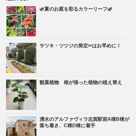
🌿夏のお庭を彩るカラーリーフ🌿
サツキ・ツツジの剪定✂はお早めに！
観葉植物 根が張った植物の植え替え
湧水のアルファヴィラ志賀駅前A棟B棟が
落ち着き、C棟D棟に着手