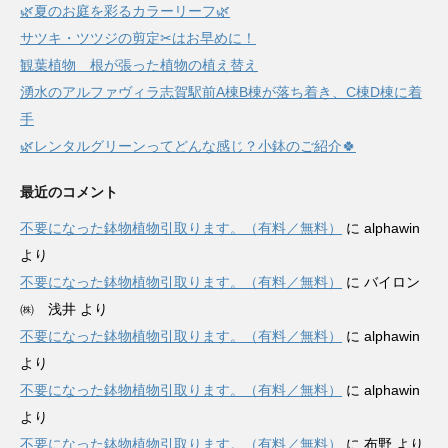
🌿夏のお庭を彩るカラーリーフ🌿
サツキ・ツツジの剪定✂はお早めに！
観葉植物 根が張った植物の植え替え
湧水のアルファヴィラ志賀駅前A棟B棟が落ち着き、C棟D棟に着
手
🌿レンタルグリーンってどんな感じ？小鉢のご紹介🍀
最近のコメント
不要になった鉢物植物引取ります。（有料／無料）
に
alphawin
より
不要になった鉢物植物引取ります。（有料／無料）
に
バイロン
㈱ 浅井
より
不要になった鉢物植物引取ります。（有料／無料）
に
alphawin
より
不要になった鉢物植物引取ります。（有料／無料）
に
alphawin
より
不要になった鉢物植物引取ります。（有料／無料）
に
布野
より