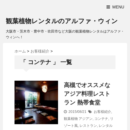
MENU
観葉植物レンタルのアルファ・ウィン
大阪市・茨木市・豊中市・吹田市など大阪の観葉植物レンタルはアルファ・
ウィンへ！
ホーム
>
お客様紹介
>
「 コンテナ 」 一覧
高槻でオススメな
アジア料理レスト
ラン 熱帯食堂
2015/08/21
お客様紹介
,
観葉植物
アジアン
,
コンテナ
,
リ
ゾート風
,
レストラン
,
レンタル