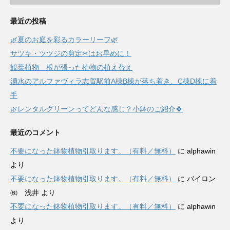
最近の投稿
🌿夏のお庭を彩るカラーリーフ🌿
サツキ・ツツジの剪定✂はお早めに！
観葉植物 根が張った植物の植え替え
湧水のアルファヴィラ志賀駅前A棟B棟が落ち着き、C棟D棟に着
手
🌿レンタルグリーンってどんな感じ？小鉢のご紹介🍀
最近のコメント
不要になった鉢物植物引取ります。（有料／無料）
に
alphawin
より
不要になった鉢物植物引取ります。（有料／無料）
に
バイロン
㈱ 浅井
より
不要になった鉢物植物引取ります。（有料／無料）
に
alphawin
より