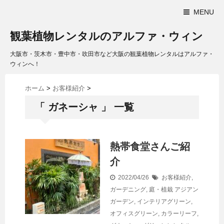
MENU
観葉植物レンタルのアルファ・ウィン
大阪市・茨木市・豊中市・吹田市など大阪の観葉植物レンタルはアルファ・
ウィンへ！
ホーム
>
お客様紹介
>
「 ガネーシャ 」 一覧
熱帯食堂さんご紹
介
2022/04/26
お客様紹介
,
ガーデニング
,
庭・植栽
アジアン
ガーデン
,
インテリアグリーン
,
オフィスグリーン
,
カラーリーフ
,