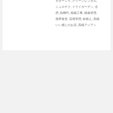
ガネーシャ
,
グリーンレンタル
,
シュロチク
,
ドライガーデン
,
北
摂
,
棕櫚竹
,
植栽工事
,
植栽管理
,
熱帯食堂
,
花壇管理
,
鉢植え
,
高槻
いい感じのお店
,
高槻アジアン