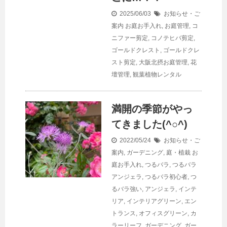
2025/06/03
お知らせ・ご
案内
お庭お手入れ
,
お庭管理
,
コ
ニファー剪定
,
コノテヒバ剪定
,
ゴールドクレスト
,
ゴールドクレ
スト剪定
,
大阪北摂お庭管理
,
花
壇管理
,
観葉植物レンタル
満開の季節がやっ
てきました(^○^)
2022/05/24
お知らせ・ご
案内
,
ガーデニング
,
庭・植栽
お
庭お手入れ
,
つるバラ
,
つるバラ
アンジェラ
,
つるバラ初心者
,
つ
るバラ強い
,
アンジェラ
,
インテ
リア
,
インテリアグリーン
,
エン
トランス
,
オフィスグリーン
,
カ
ラーリーフ
,
ガーデニング
,
ガー