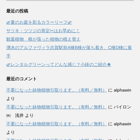
最近の投稿
🌿夏のお庭を彩るカラーリーフ🌿
サツキ・ツツジの剪定✂はお早めに！
観葉植物 根が張った植物の植え替え
湧水のアルファヴィラ志賀駅前A棟B棟が落ち着き、C棟D棟に着
手
🌿レンタルグリーンってどんな感じ？小鉢のご紹介🍀
最近のコメント
不要になった鉢物植物引取ります。（有料／無料）
に
alphawin
より
不要になった鉢物植物引取ります。（有料／無料）
に
バイロン
㈱ 浅井
より
不要になった鉢物植物引取ります。（有料／無料）
に
alphawin
より