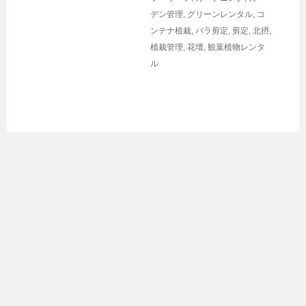
デン管理
,
グリーンレンタル
,
コ
ンテナ植栽
,
バラ剪定
,
剪定
,
北摂
,
植栽管理
,
花壇
,
観葉植物レンタ
ル