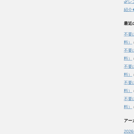
🌿
紹介
最近
不要
料）
不要
料）
不要
料）
不要
料）
不要
料）
アー
202