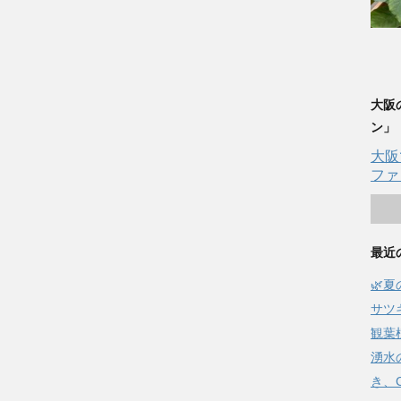
大阪
ン」
大阪
ファ
最近
🌿
サツ
観葉
湧水
き、