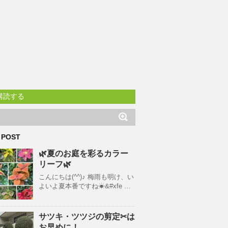
購読する
 POST
🌿夏のお庭を彩るカラー
リーフ🌿
こんにちは(^^)♪ 梅雨も明け、い
よいよ夏本番ですね☀&#xfe …
サツキ・ツツジの剪定✂は
お早めに！