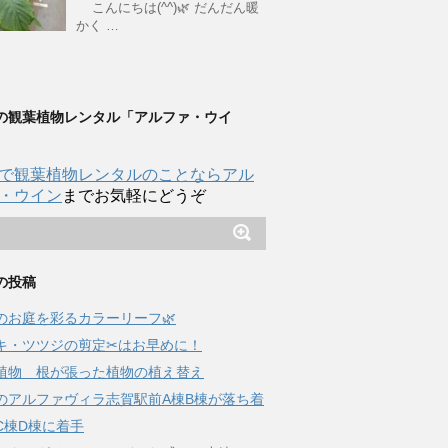
こんにちは(^^)🌿 だんだん暖
かく …
の観葉植物レンタル「アルファ・ウイ
で観葉植物レンタルのことならアル
・ウイン
までお気軽にどうぞ
の投稿
夏のお庭を彩るカラーリーフ🌿
キ・ツツジの剪定✂はお早めに！
植物 根が張った植物の植え替え
のアルファヴィラ志賀駅前A棟B棟が落ち着
C棟D棟に着手