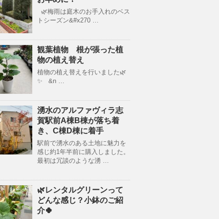
🌿梅雨は庭木のお手入れのベス
トシーズン&#x270 …
観葉植物 根が張った植
物の植え替え
植物の植え替えを行いました🌿
✨ &n …
湧水のアルファヴィラ志
賀駅前A棟B棟が落ち着
き、C棟D棟に着手
駅前で湧水のある土地に魅力を
感じ約1年半前に購入しました。
最初は冗談のような湧 …
🌿レンタルグリーンって
どんな感じ？小鉢のご紹
介🍀