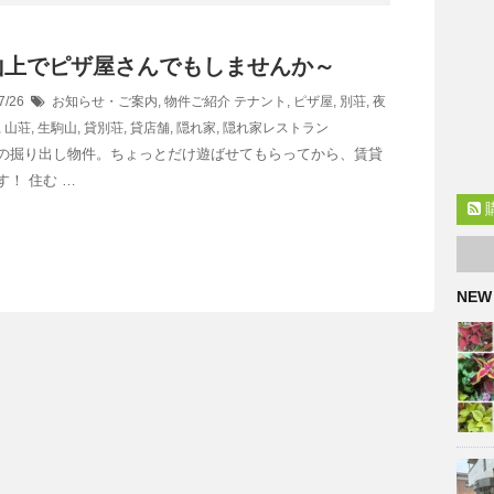
山上でピザ屋さんでもしませんか～
7/26
お知らせ・ご案内
,
物件ご紹介
テナント
,
ピザ屋
,
別荘
,
夜
,
山荘
,
生駒山
,
貸別荘
,
貸店舗
,
隠れ家
,
隠れ家レストラン
の掘り出し物件。ちょっとだけ遊ばせてもらってから、賃貸
す！ 住む …
NEW