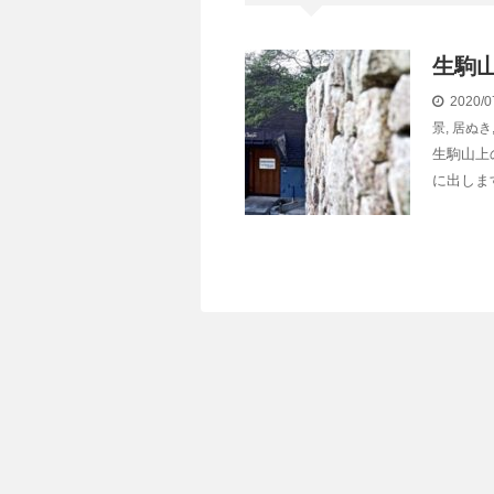
生駒
2020/0
景
,
居ぬき
生駒山上
に出しま