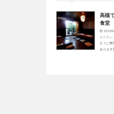
高槻
食堂
2015/0
ストラン
,
久々に弊
あります