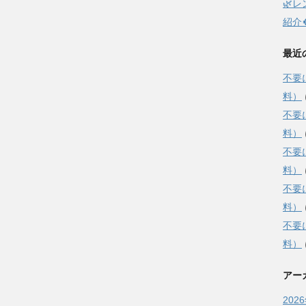
🌿
紹介
最近
不要
料）
不要
料）
不要
料）
不要
料）
不要
料）
アー
202