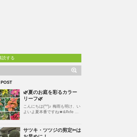
購読する
 POST
🌿夏のお庭を彩るカラー
リーフ🌿
こんにちは(^^)♪ 梅雨も明け、い
よいよ夏本番ですね☀&#xfe …
サツキ・ツツジの剪定✂は
お早めに！