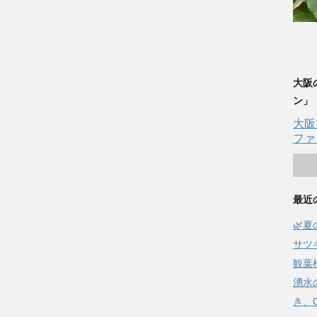
大阪
ン」
大阪
ファ
最近
🌿
サツ
観葉
湧水
き、