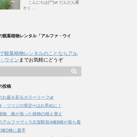
こんにちは(^^)🌿 だんだん暖
かく …
の観葉植物レンタル「アルファ・ウイ
で観葉植物レンタルのことならアル
・ウイン
までお気軽にどうぞ
の投稿
夏のお庭を彩るカラーリーフ🌿
キ・ツツジの剪定✂はお早めに！
植物 根が張った植物の植え替え
のアルファヴィラ志賀駅前A棟B棟が落ち着
C棟D棟に着手