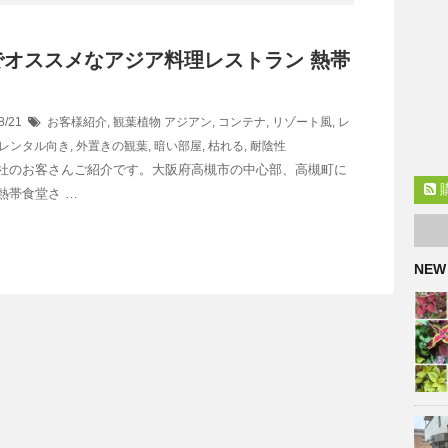
でオススメなアジア料理レストラン 熱帯
8/21
お客様紹介
,
観葉植物
アジアン
,
コンテナ
,
リゾート風
,
レ
レンタル向き
,
外置きの観葉
,
暗い部屋
,
枯れる
,
耐陰性
社のお客さんご紹介です。大阪府高槻市の中心部、高槻町に
熱帯食堂さ …
NEW