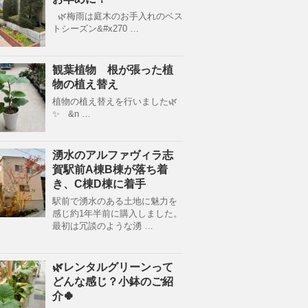
🌿梅雨は庭木のお手入れのベス
トシーズン&#x270 …
観葉植物 根が張った植
物の植え替え
植物の植え替えを行いました🌿
✨ &n …
湧水のアルファヴィラ志
賀駅前A棟B棟が落ち着
き、C棟D棟に着手
駅前で湧水のある土地に魅力を
感じ約1年半前に購入しました。
最初は冗談のような湧 …
🌿レンタルグリーンって
どんな感じ？小鉢のご紹
介🍀