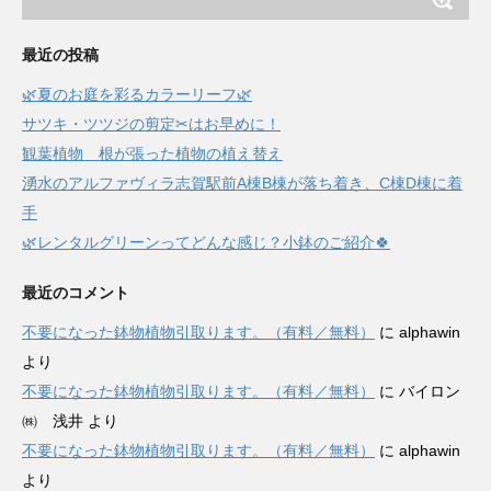
最近の投稿
🌿夏のお庭を彩るカラーリーフ🌿
サツキ・ツツジの剪定✂はお早めに！
観葉植物 根が張った植物の植え替え
湧水のアルファヴィラ志賀駅前A棟B棟が落ち着き、C棟D棟に着
手
🌿レンタルグリーンってどんな感じ？小鉢のご紹介🍀
最近のコメント
不要になった鉢物植物引取ります。（有料／無料）
に
alphawin
より
不要になった鉢物植物引取ります。（有料／無料）
に
バイロン
㈱ 浅井
より
不要になった鉢物植物引取ります。（有料／無料）
に
alphawin
より