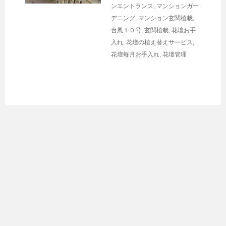
ンエントランス
,
マンションガー
デニング
,
マンション玄関植栽
,
台風１０号
,
玄関植栽
,
花壇お手
入れ
,
花壇の植え替えサービス
,
花壇毎月お手入れ
,
花壇管理