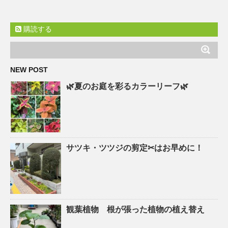
購読する
NEW POST
🌿夏のお庭を彩るカラーリーフ🌿
サツキ・ツツジの剪定✂はお早めに！
観葉植物 根が張った植物の植え替え