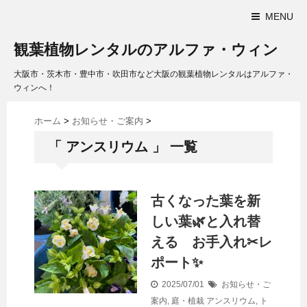
MENU
観葉植物レンタルのアルファ・ウィン
大阪市・茨木市・豊中市・吹田市など大阪の観葉植物レンタルはアルファ・
ウィンへ！
ホーム
>
お知らせ・ご案内
>
「 アンスリウム 」 一覧
古くなった葉を新
しい葉🌿と入れ替
える お手入れ✂レ
ポート✨
2025/07/01
お知らせ・ご
案内
,
庭・植栽
アンスリウム
,
ト