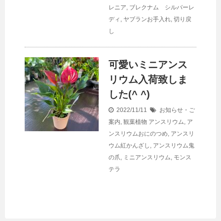
レニア
,
ブレクナム シルバーレ
ディ
,
ヤブランお手入れ
,
切り戻
し
可愛いミニアンス
リウム入荷致しま
した(^ ^)
2022/11/11
お知らせ・ご
案内
,
観葉植物
アンスリウム
,
ア
ンスリウムおにのつめ
,
アンスリ
ウム紅かんざし
,
アンスリウム鬼
の爪
,
ミニアンスリウム
,
モンス
テラ