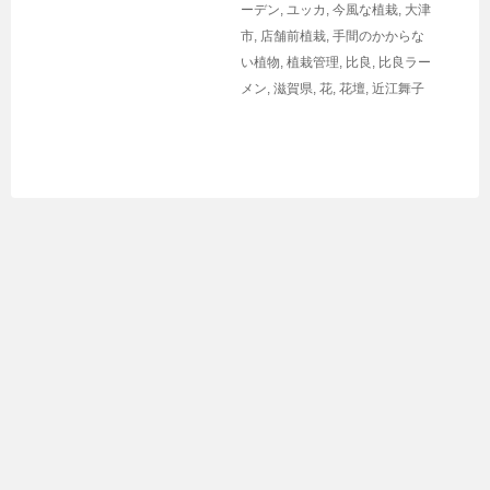
ーデン
,
ユッカ
,
今風な植栽
,
大津
市
,
店舗前植栽
,
手間のかからな
い植物
,
植栽管理
,
比良
,
比良ラー
メン
,
滋賀県
,
花
,
花壇
,
近江舞子