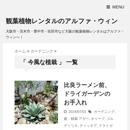
MENU
観葉植物レンタルのアルファ・ウィン
大阪市・茨木市・豊中市・吹田市など大阪の観葉植物レンタルはアルファ・
ウィンへ！
ホーム
>
ガーデニング
>
「 今風な植栽 」 一覧
比良ラーメン前、
ドライガーデンの
お手入れ
2024/07/01
ガーデニング
,
庭・植栽
アガベ
,
オリーブ
,
コル
ディリネ
,
ディッキア
,
ドライガ