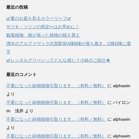
最近の投稿
🌿夏のお庭を彩るカラーリーフ🌿
サツキ・ツツジの剪定✂はお早めに！
観葉植物 根が張った植物の植え替え
湧水のアルファヴィラ志賀駅前A棟B棟が落ち着き、C棟D棟に着
手
🌿レンタルグリーンってどんな感じ？小鉢のご紹介🍀
最近のコメント
不要になった鉢物植物引取ります。（有料／無料）
に
alphawin
より
不要になった鉢物植物引取ります。（有料／無料）
に
バイロン
㈱ 浅井
より
不要になった鉢物植物引取ります。（有料／無料）
に
alphawin
より
不要になった鉢物植物引取ります。（有料／無料）
に
alphawin