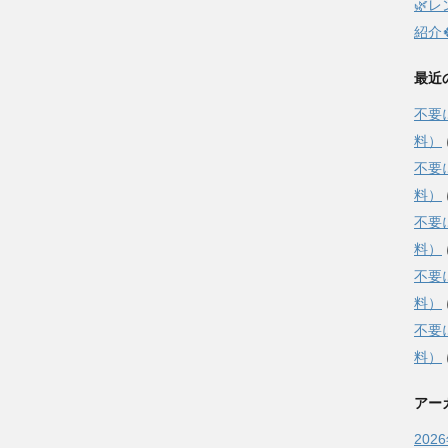
🌿
紹介
最近
不要
料）
不要
料）
不要
料）
不要
料）
不要
料）
アー
202