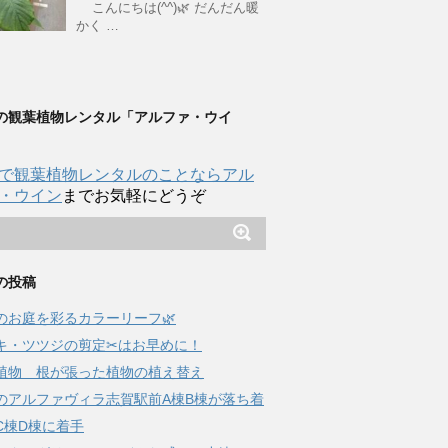
こんにちは(^^)🌿 だんだん暖
かく …
の観葉植物レンタル「アルファ・ウイ
で観葉植物レンタルのことならアル
・ウイン
までお気軽にどうぞ
の投稿
夏のお庭を彩るカラーリーフ🌿
キ・ツツジの剪定✂はお早めに！
植物 根が張った植物の植え替え
のアルファヴィラ志賀駅前A棟B棟が落ち着
C棟D棟に着手