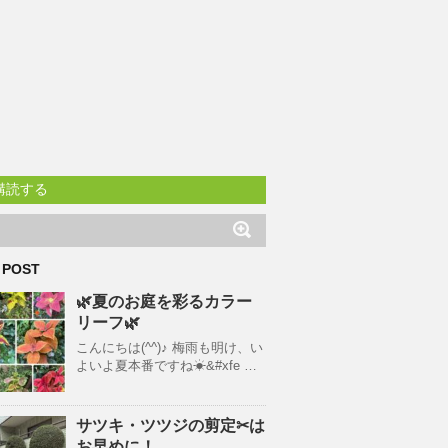
購読する
 POST
🌿夏のお庭を彩るカラー
リーフ🌿
こんにちは(^^)♪ 梅雨も明け、い
よいよ夏本番ですね☀&#xfe …
サツキ・ツツジの剪定✂は
お早めに！