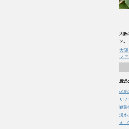
大阪
ン」
大阪
ファ
最近
🌿
サツ
観葉
湧水
き、