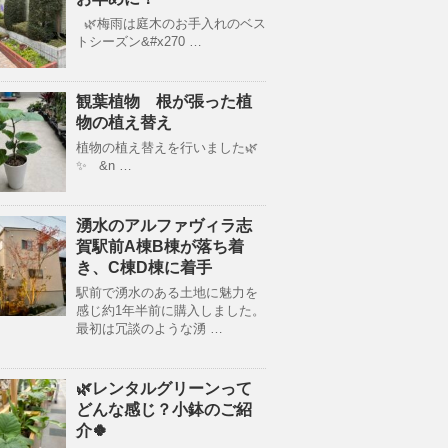
🌿梅雨は庭木のお手入れのベス
トシーズン&#x270 …
観葉植物 根が張った植
物の植え替え
植物の植え替えを行いました🌿
✨ &n …
湧水のアルファヴィラ志
賀駅前A棟B棟が落ち着
き、C棟D棟に着手
駅前で湧水のある土地に魅力を
感じ約1年半前に購入しました。
最初は冗談のような湧 …
🌿レンタルグリーンって
どんな感じ？小鉢のご紹
介🍀