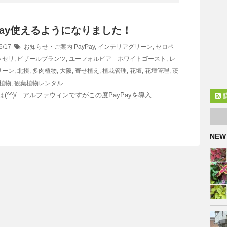
 Pay使えるようになりました！
6/17
お知らせ・ご案内
PayPay
,
インテリアグリーン
,
セロペ
ッセリ
,
ビザールプランツ
,
ユーフォルビア ホワイトゴースト
,
レ
リーン
,
北摂
,
多肉植物
,
大阪
,
寄せ植え
,
植栽管理
,
花壇
,
花壇管理
,
茨
植物
,
観葉植物レンタル
(^^)/ アルファウィンですがこの度PayPayを導入 …
NEW