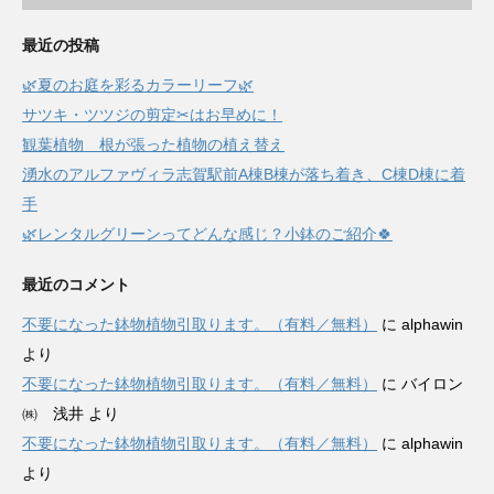
最近の投稿
🌿夏のお庭を彩るカラーリーフ🌿
サツキ・ツツジの剪定✂はお早めに！
観葉植物 根が張った植物の植え替え
湧水のアルファヴィラ志賀駅前A棟B棟が落ち着き、C棟D棟に着
手
🌿レンタルグリーンってどんな感じ？小鉢のご紹介🍀
最近のコメント
不要になった鉢物植物引取ります。（有料／無料）
に
alphawin
より
不要になった鉢物植物引取ります。（有料／無料）
に
バイロン
㈱ 浅井
より
不要になった鉢物植物引取ります。（有料／無料）
に
alphawin
より