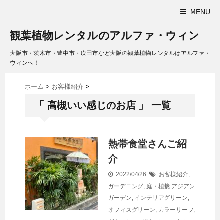
MENU
観葉植物レンタルのアルファ・ウィン
大阪市・茨木市・豊中市・吹田市など大阪の観葉植物レンタルはアルファ・
ウィンへ！
ホーム
>
お客様紹介
>
「 高槻いい感じのお店 」 一覧
熱帯食堂さんご紹
介
2022/04/26
お客様紹介
,
ガーデニング
,
庭・植栽
アジアン
ガーデン
,
インテリアグリーン
,
オフィスグリーン
,
カラーリーフ
,