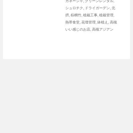
ガネーシャ
,
グリーンレンタル
,
シュロチク
,
ドライガーデン
,
北
摂
,
棕櫚竹
,
植栽工事
,
植栽管理
,
熱帯食堂
,
花壇管理
,
鉢植え
,
高槻
いい感じのお店
,
高槻アジアン